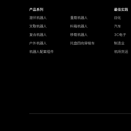
产品系列
最佳实践
潜伏机器人
重载机器人
日化
叉取机器人
料箱机器人
汽车
复合机器人
移载机器人
3C电子
户外机器人
托盘四向穿梭车
制造业
机器人配套组件
机场货运