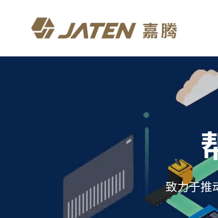
嘉
腾
机
器
人
-
移
动
致力于推
机